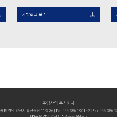
카탈로그 보기
주영산업 주식회사
1공장
경남 양산시 유산공단 11길 36 |
Tel.
055-386-1901~2 |
Fax.
055-386-1
제2공장
경남 양산시 산막공단 북4길 3